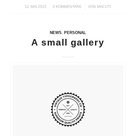
11. MAI 2015
/
0 KOMMENTARE
/
VON
MACUTI
NEWS
,
PERSONAL
A small gallery